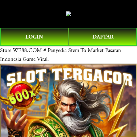
O
0
p
e
n
LOGIN
DAFTAR
M
e
Store
WE88.COM # Penyedia Stem To Market Pasaran
n
Indonesia Game Virall
u