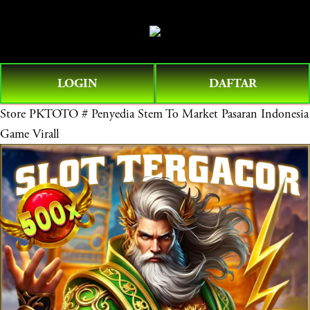
O
0
p
e
n
LOGIN
DAFTAR
M
e
Store
PKTOTO # Penyedia Stem To Market Pasaran Indonesia
n
Game Virall
u