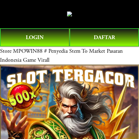
O
0
p
e
n
LOGIN
DAFTAR
M
e
Store
MPOWIN88 # Penyedia Stem To Market Pasaran
n
Indonesia Game Virall
u