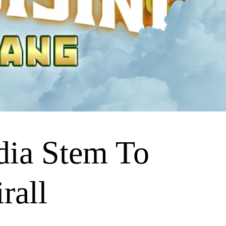
a Stem To
rall