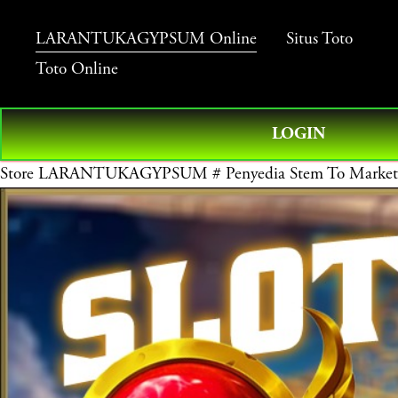
LARANTUKAGYPSUM Online
Situs Toto
Toto Online
LOGIN
Store
LARANTUKAGYPSUM # Penyedia Stem To Market Pa