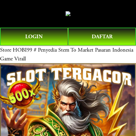
O
0
p
e
n
LOGIN
DAFTAR
M
e
Store
HOBI99 # Penyedia Stem To Market Pasaran Indonesia
n
Game Virall
u