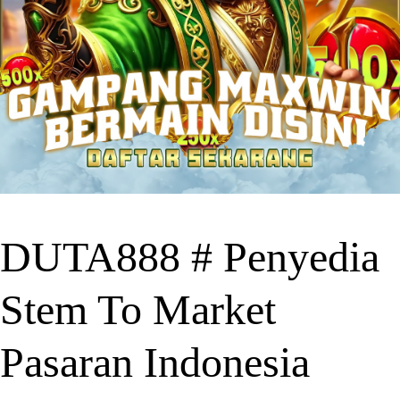
DUTA888 # Penyedia
Stem To Market
Pasaran Indonesia