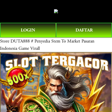
O
0
p
e
n
LOGIN
DAFTAR
M
e
Store
DUTA888 # Penyedia Stem To Market Pasaran
n
Indonesia Game Virall
u