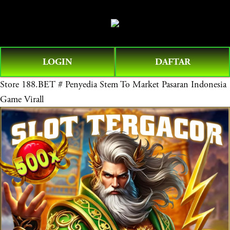
O
0
p
e
n
LOGIN
DAFTAR
M
e
Store
188.BET # Penyedia Stem To Market Pasaran Indonesia
n
Game Virall
u