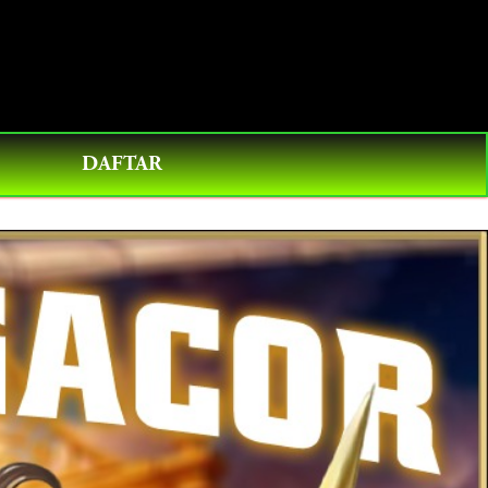
0
DAFTAR