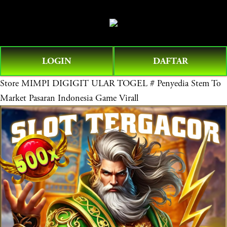
O
0
p
e
n
LOGIN
DAFTAR
M
e
Store
MIMPI DIGIGIT ULAR TOGEL # Penyedia Stem To
n
Market Pasaran Indonesia Game Virall
u