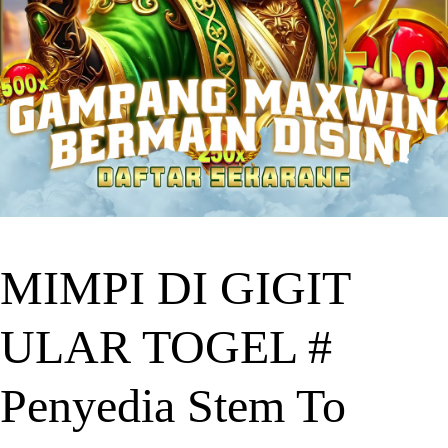
MIMPI DI GIGIT
ULAR TOGEL #
Penyedia Stem To