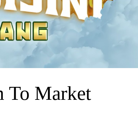
 To Market