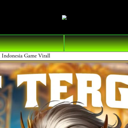
Indonesia Game Virall