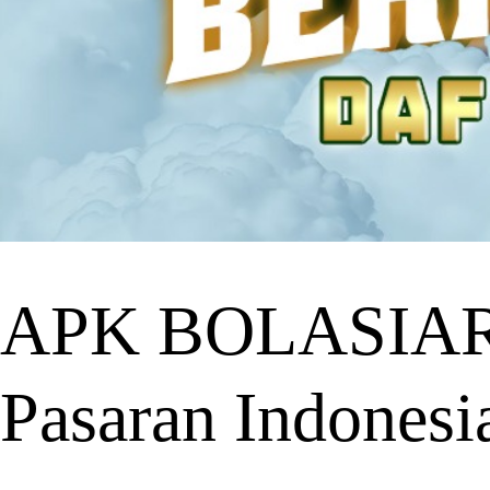
APK BOLASIAR #
Pasaran Indonesi