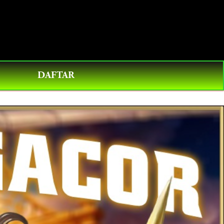
0
DAFTAR