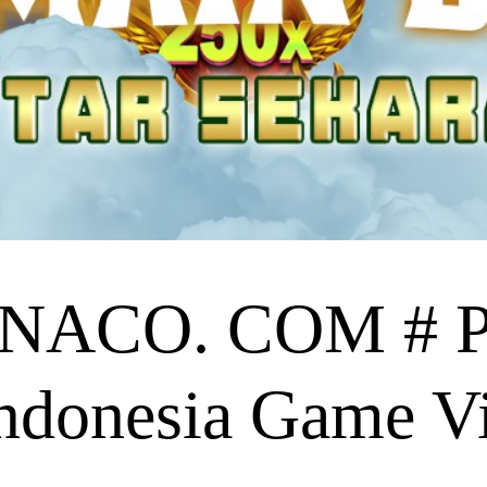
CO. COM # Pen
ndonesia Game Vi