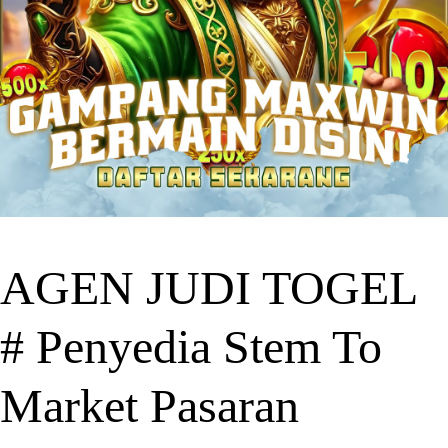
AGEN JUDI TOGEL
# Penyedia Stem To
Market Pasaran