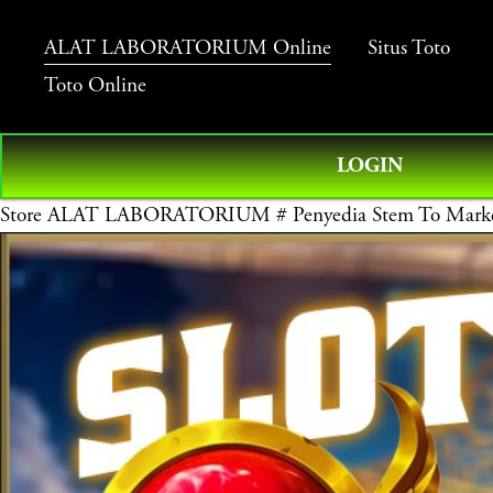
ALAT LABORATORIUM Online
Situs Toto
Toto Online
LOGIN
Store
ALAT LABORATORIUM # Penyedia Stem To Market P